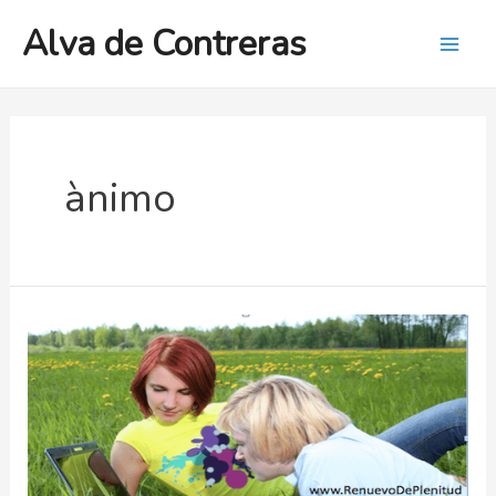
Ir
Alva de Contreras
al
Mai
contenido
Men
ànimo