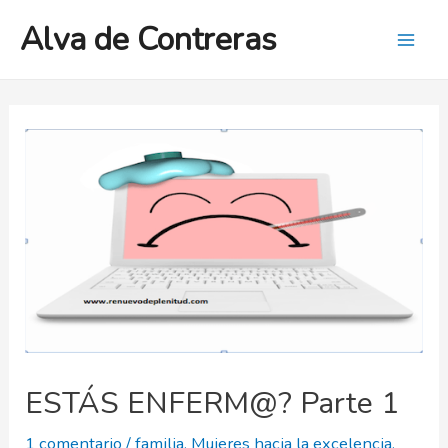
Ir
Alva de Contreras
al
Mai
contenido
Men
ESTÁS ENFERM@? Parte 1
1 comentario
/
familia
,
Mujeres hacia la excelencia
,