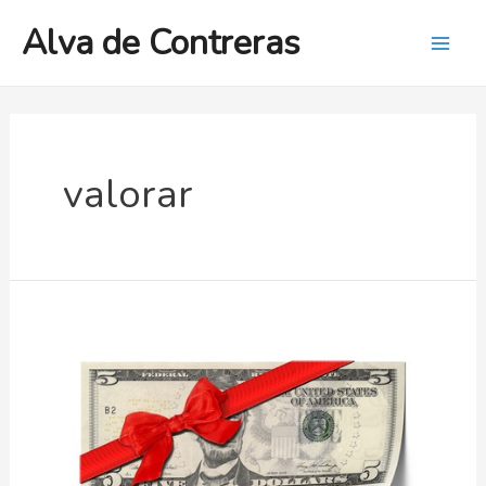
Ir
Alva de Contreras
al
Mai
contenido
Men
valorar