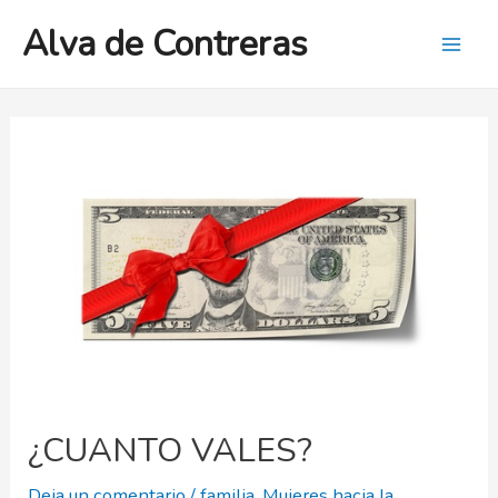
Ir
Alva de Contreras
al
Mai
contenido
Men
¿CUANTO VALES?
Deja un comentario
/
familia
,
Mujeres hacia la