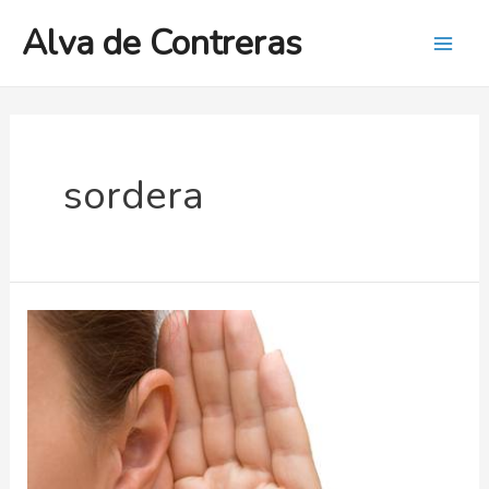
Ir
Alva de Contreras
al
Mai
contenido
Men
sordera