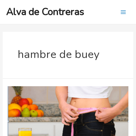
Ir
Alva de Contreras
al
Mai
contenido
Men
hambre de buey