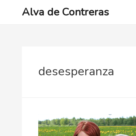
Ir
Alva de Contreras
al
contenido
desesperanza