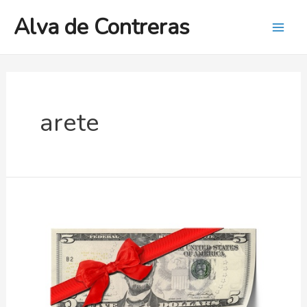
Ir
Alva de Contreras
al
Mai
contenido
Men
arete