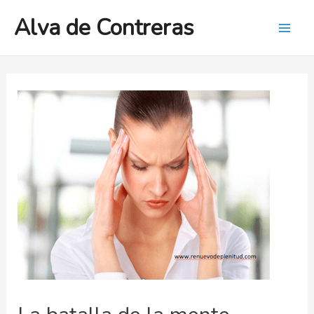
Ir
Alva de Contreras
al
Mai
contenido
Men