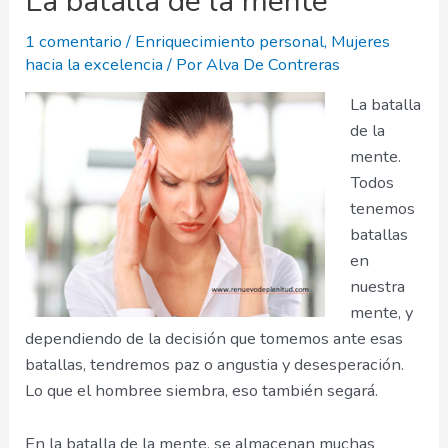
La batalla de la mente
1 comentario
/
Enriquecimiento personal
,
Mujeres
hacia la excelencia
/ Por
Alva De Contreras
La batalla
de la
mente.
Todos
tenemos
batallas
en
nuestra
mente, y
dependiendo de la decisión que tomemos ante esas
batallas, tendremos paz o angustia y desesperación.
Lo que el hombree siembra, eso también segará.
En la batalla de la mente, se almacenan muchas