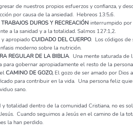
gresar de nuestros propios esfuerzos y confianza, y desc
ucción por causa de la ansiedad. Hebreos 13:5,6.
s
TRABAJOS DUROS Y RECREACIÓN
interrumpido por 
te a la sanidad y a la totalidad. Salmos 127:1,2.
or y apropiado
CUIDADO DEL CUERPO
. Los códigos de
nfasis moderno sobre la nutrición.
RA REGULAR DE LA BIBLIA
. Una mente saturada de la
a para gobernar apropiadamente el resto de la persona
 el
CAMINO DE GOZO,
El gozo de ser amado por Dios 
cado para contribuir en la vida. Una persona feliz quie
viduo sano.
 y totalidad dentro de la comunidad Cristiana, no es so
 Jesús. Cuando seguimos a Jesús en el camino de la tot
nes la han perdido.