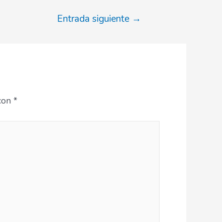
Entrada siguiente
→
 con
*