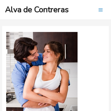
Ir
Alva de Contreras
al
Mai
contenido
Men