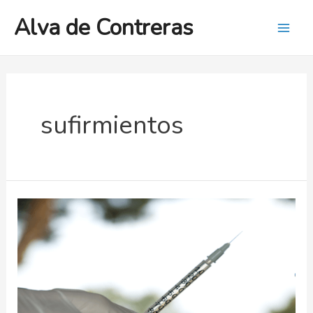
Ir
Alva de Contreras
al
Mai
contenido
Men
sufirmientos