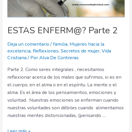
ESTAS ENFERM@? Parte 2
Deja un comentario
/
familia
,
Mujeres hacia la
excelencia
,
Reflexiones
,
Secretos de mujer
,
Vida
Cristiana
/ Por
Alva De Contreras
Parte 2. Como seres integrales , necesitamos
reflexionar acerca de los males que sufrimos, si es en
el cuerpo, en el alma o en el espíritu. La mente o el
alma: Es el área de los pensamientos, emociones y
voluntad. Nuestras emociones se enferman cuando
nuestras voluntades son débiles cuando alimentamos
nuestras mentes distorsionadas, (pensando …
ESTAS
Leer más »