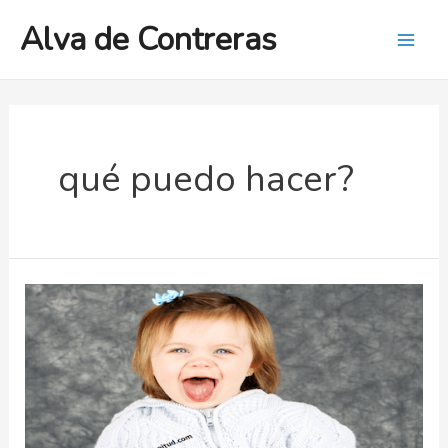
Ir
Alva de Contreras
al
Mai
contenido
Men
qué puedo hacer?