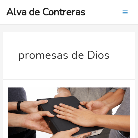
Ir
Alva de Contreras
al
Mai
contenido
Men
promesas de Dios