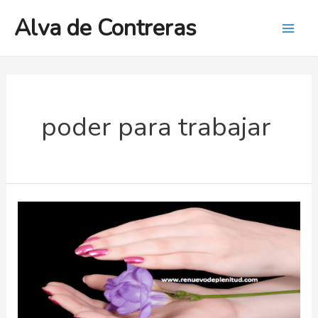
Ir
Alva de Contreras
al
Mai
contenido
Men
poder para trabajar