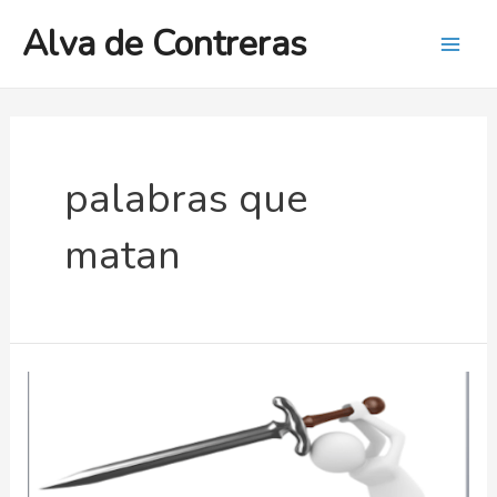
Ir
Alva de Contreras
al
Mai
contenido
Men
palabras que
matan