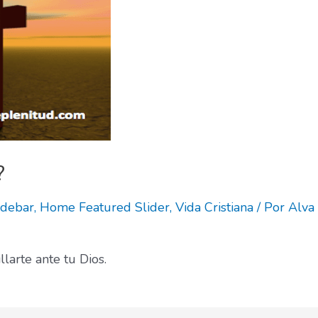
?
idebar
,
Home Featured Slider
,
Vida Cristiana
/ Por
Alva
llarte ante tu Dios.