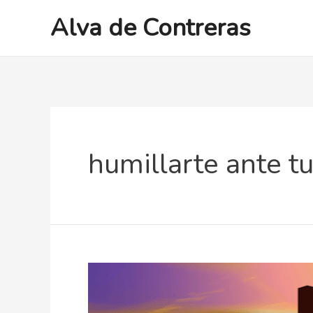
Ir
Alva de Contreras
al
contenido
humillarte ante t