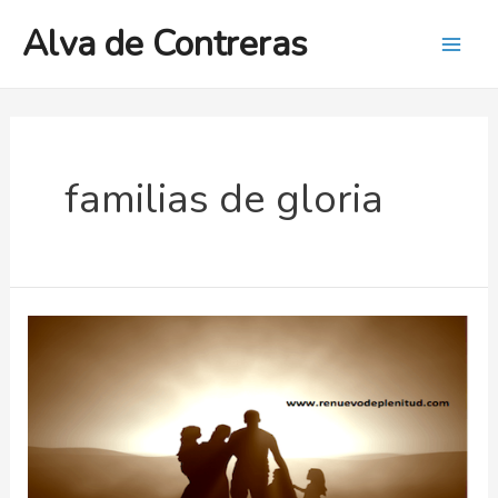
Ir
Alva de Contreras
al
Mai
contenido
Men
familias de gloria