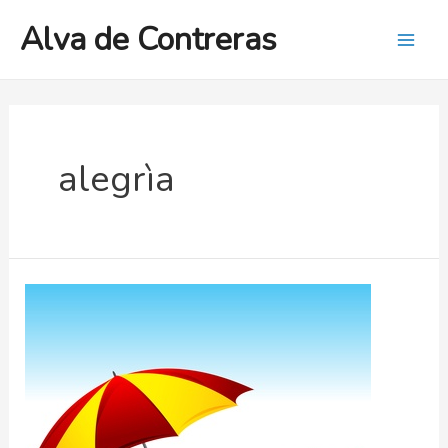
Ir
Alva de Contreras
al
Mai
contenido
Men
alegrìa