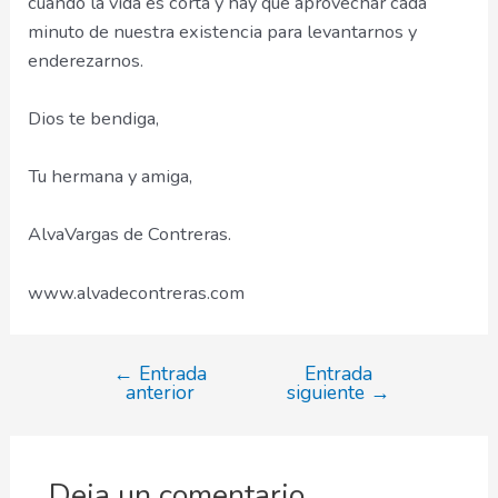
cuando la vida es corta y hay que aprovechar cada
minuto de nuestra existencia para levantarnos y
enderezarnos.
Dios te bendiga,
Tu hermana y amiga,
AlvaVargas de Contreras.
www.alvadecontreras.com
←
Entrada
Entrada
Navegación
anterior
siguiente
→
de
entradas
Deja un comentario