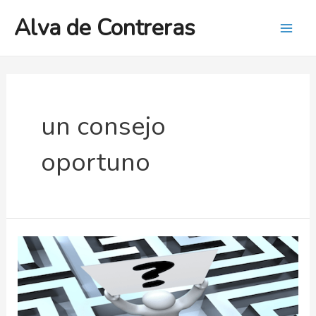
Ir
Alva de Contreras
al
Mai
contenido
Men
un consejo
oportuno