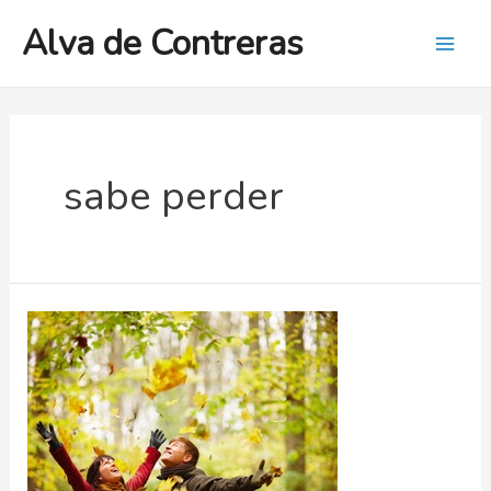
Ir
Alva de Contreras
al
Mai
contenido
Men
sabe perder