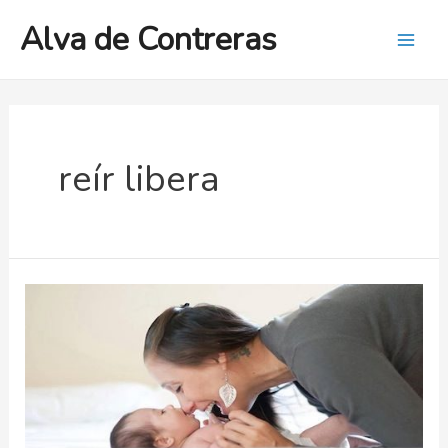
Ir
Alva de Contreras
al
Mai
contenido
Men
reír libera