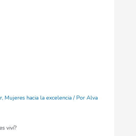
r
,
Mujeres hacia la excelencia
/ Por
Alva
s viví?