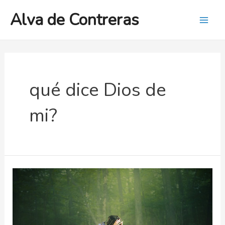
Ir
Alva de Contreras
al
Mai
contenido
Men
qué dice Dios de
mi?