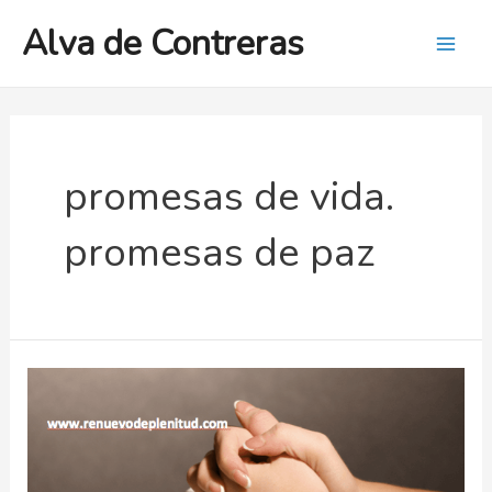
Ir
Alva de Contreras
al
Mai
contenido
Men
promesas de vida.
promesas de paz