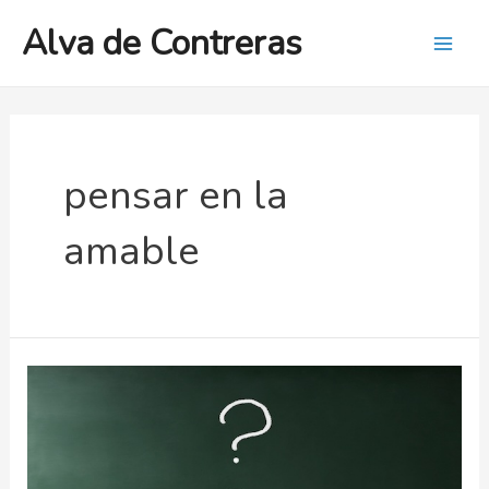
Ir
Alva de Contreras
al
Mai
contenido
Men
pensar en la
amable