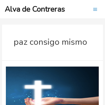
Ir
Alva de Contreras
al
Mai
contenido
Men
paz consigo mismo