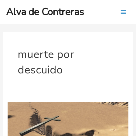
Ir
Alva de Contreras
al
Mai
contenido
Men
muerte por
descuido