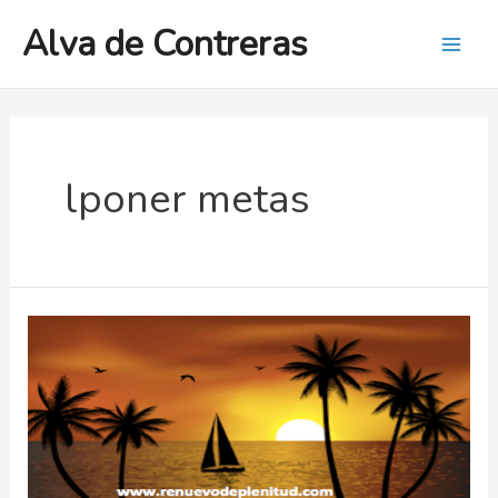
Ir
Alva de Contreras
al
Mai
contenido
Men
lponer metas