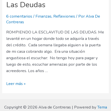
Las Deudas
6 comentarios
/
Finanzas
,
Reflexiones
/ Por
Alva De
Contreras
ROMPIENDO LA ESCLAVITUD DE LAS DEUDAS. Me
levanté en un hogar donde todo se adquiría a través
del crédito. Cada semana llegaba alguien a la puerta
de mi casa cobrando algo. Era una situación
angustiosa el escuchar: No tengo hoy para pagar y
luego de esto, escuchar amenazas por parte de los
acreedores. Los años …
Rompiendo
Leer más »
La
Esclavitud
De
Copyright © 2026 Alva de Contreras | Powered by
Tema
Las