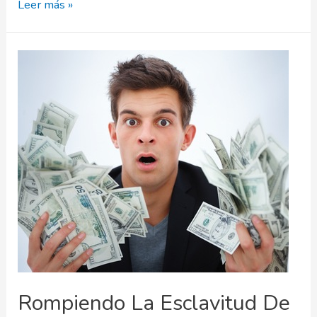
Auto
Leer más »
control
es
Libertad
Rompiendo La Esclavitud De