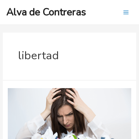
Ir
Alva de Contreras
al
Mai
contenido
Men
libertad