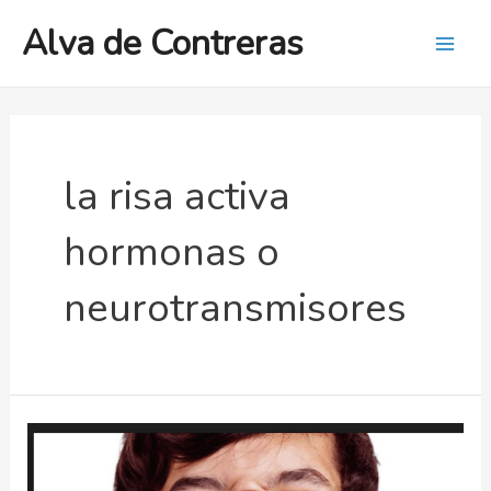
Ir
Alva de Contreras
al
Mai
contenido
Men
la risa activa
hormonas o
neurotransmisores