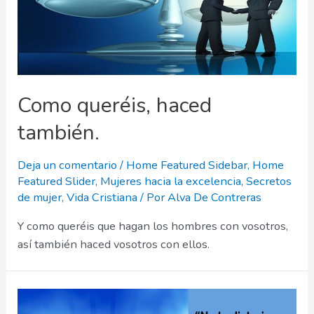
Como queréis, haced
también.
Deja un comentario
/
Home Featured Sidebar
,
Home
Featured Slider
,
Mujeres hacia la excelencia
,
Secretos
de mujer
,
Vida Cristiana
/ Por
Alva De Contreras
Y como queréis que hagan los hombres con vosotros,
así también haced vosotros con ellos.