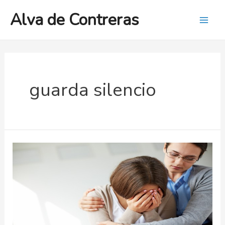
Ir
Alva de Contreras
al
Mai
contenido
Men
guarda silencio