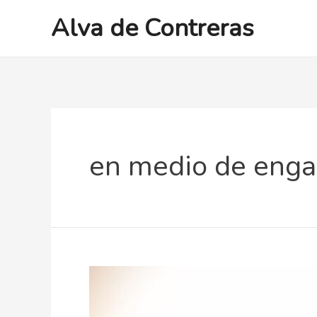
Ir
Alva de Contreras
al
contenido
en medio de engañ