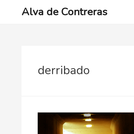
Ir
Alva de Contreras
al
contenido
derribado