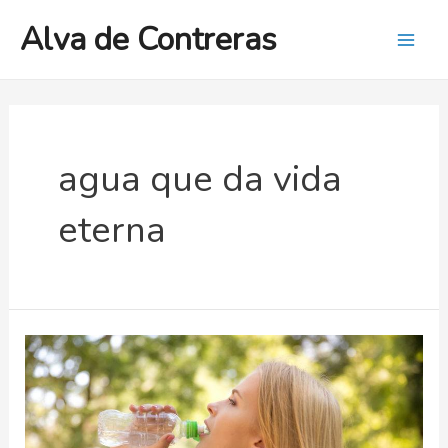
Ir
Alva de Contreras
al
Mai
contenido
Men
agua que da vida
eterna